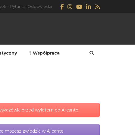
ok – Pytania i Odpowiedzi
styczny
? Współpraca
skazówki przed wylotem do Alicante
o możesz zwiedzić w Alicante