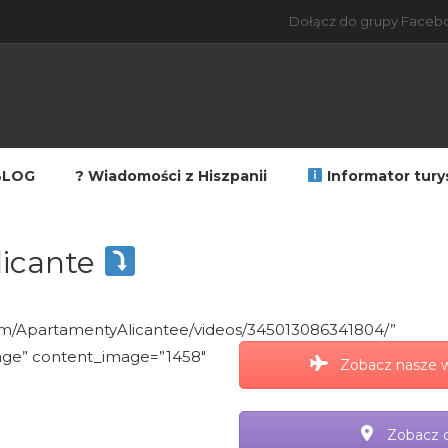
Dołącz do grupy Facebo
orzem w Alicante
BLOG
? Wiadomości z Hiszpanii
Informator tury
licante
m/ApartamentyAlicantee/videos/345013086341804/”
age” content_image=”1458″
Zobacz nasze w
Zobacz c