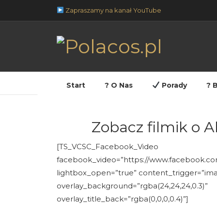
Zapraszamy na kanał YouTube
Jesteś tutaj:
Home
→
Najlepsze wakacje nad m
Start
? O Nas
Porady
? 
Zobacz filmik o A
[TS_VCSC_Facebook_Video
facebook_video=”https://www.facebook.co
lightbox_open=”true” content_trigger=”im
overlay_background=”rgba(24,24,24,0.3)”
overlay_title_back=”rgba(0,0,0,0.4)”]