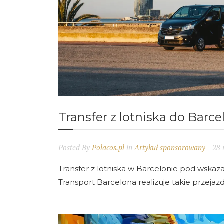
Transfer z lotniska do Barce
Posted By
Polacos.pl
in
Artykuł sponsorowany
28 
Transfer z lotniska w Barcelonie pod wskaz
Transport Barcelona realizuje takie przejaz