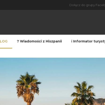
Dołącz do grupy Faceb
anii
BLOG
? Wiadomości z Hiszpanii
ℹ️ Informator turys