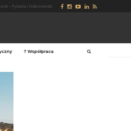
ook – Pytania i Odpowiedzi
tyczny
? Współpraca