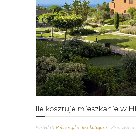
Ile kosztuje mieszkanie w Hi
Posted By
Polacos.pl
in
Bez kategorii
25 września