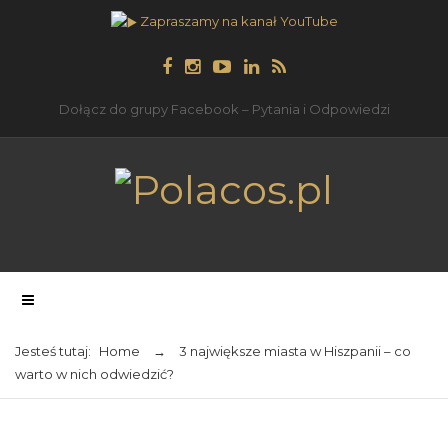
Zapraszamy na kanał YouTube
Dołącz do grupy Facebook – Pytania i Odpowiedzi
Jesteś tutaj:
Home
→
3 największe miasta w Hiszpanii – co
warto w nich odwiedzić?