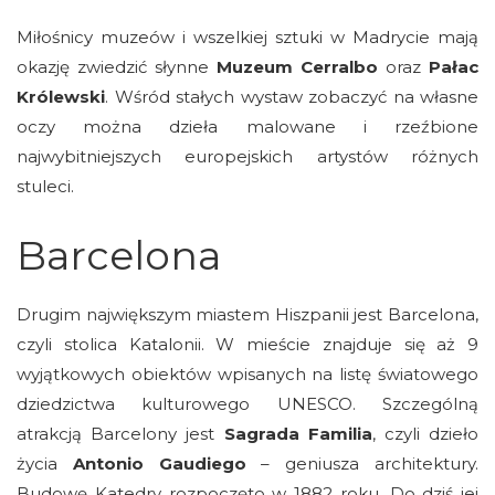
Miłośnicy muzeów i wszelkiej sztuki w Madrycie mają
okazję zwiedzić słynne
Muzeum Cerralbo
oraz
Pałac
Królewski
. Wśród stałych wystaw zobaczyć na własne
oczy można dzieła malowane i rzeźbione
najwybitniejszych europejskich artystów różnych
stuleci.
Barcelona
Drugim największym miastem Hiszpanii jest Barcelona,
czyli stolica Katalonii. W mieście znajduje się aż 9
wyjątkowych obiektów wpisanych na listę światowego
dziedzictwa kulturowego UNESCO. Szczególną
atrakcją Barcelony jest
Sagrada Familia
, czyli dzieło
życia
Antonio Gaudiego
– geniusza architektury.
Budowę Katedry rozpoczęto w 1882 roku. Do dziś jej