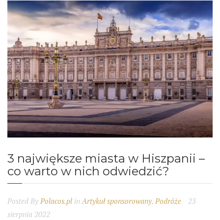
3 największe miasta w Hiszpanii –
co warto w nich odwiedzić?
Posted By
Polacos.pl
in
Artykuł sponsorowany
,
Podróże
23
sierpnia 2022