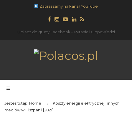
Zapraszamy na kanał YouTube
Dołącz do grupy Facebook – Pytania i Odpowiedzi
Jesteś tutaj:
Home
→
Koszty energii elektrycznej i innych
mediów w Hiszpanii [2021]