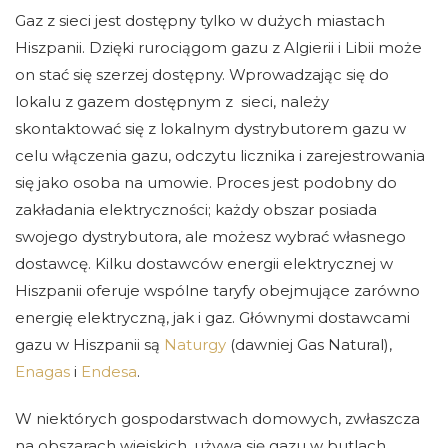
Gaz z sieci jest dostępny tylko w dużych miastach
Hiszpanii. Dzięki rurociągom gazu z Algierii i Libii może
on stać się szerzej dostępny. Wprowadzając się do
lokalu z gazem dostępnym z sieci, należy
skontaktować się z lokalnym dystrybutorem gazu w
celu włączenia gazu, odczytu licznika i zarejestrowania
się jako osoba na umowie. Proces jest podobny do
zakładania elektryczności; każdy obszar posiada
swojego dystrybutora, ale możesz wybrać własnego
dostawcę. Kilku dostawców energii elektrycznej w
Hiszpanii oferuje wspólne taryfy obejmujące zarówno
energię elektryczną, jak i gaz. Głównymi dostawcami
gazu w Hiszpanii są
Naturgy
(dawniej Gas Natural),
Enagas
i
Endesa
.
W niektórych gospodarstwach domowych, zwłaszcza
na obszarach wiejskich, używa się gazu w butlach.