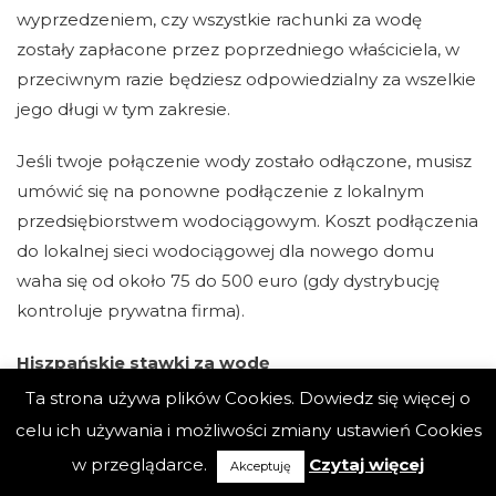
wyprzedzeniem, czy wszystkie rachunki za wodę
zostały zapłacone przez poprzedniego właściciela, w
przeciwnym razie będziesz odpowiedzialny za wszelkie
jego długi w tym zakresie.
Jeśli twoje połączenie wody zostało odłączone, musisz
umówić się na ponowne podłączenie z lokalnym
przedsiębiorstwem wodociągowym. Koszt podłączenia
do lokalnej sieci wodociągowej dla nowego domu
waha się od około 75 do 500 euro (gdy dystrybucję
kontroluje prywatna firma).
Hiszpańskie stawki za wodę
Ta strona używa plików Cookies. Dowiedz się więcej o
Średnia taryfa za zaopatrzenie w wodę i urządzenia
celu ich używania i możliwości zmiany ustawień Cookies
sanitarne dla mieszkańców Hiszpanii wynosi około 1,50
w przeglądarce.
Czytaj więcej
Akceptuję
3
EUR / m
, czyli poniżej średniej UE. Między miastami i