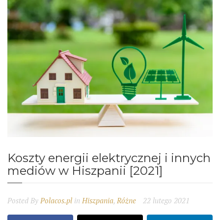
Koszty energii elektrycznej i innych
mediów w Hiszpanii [2021]
Posted By
Polacos.pl
in
Hiszpania
,
Różne
22 lutego 2021