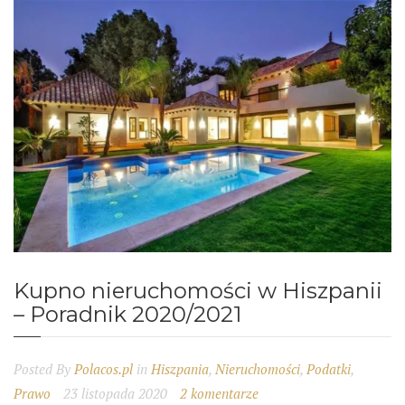
Kupno nieruchomości w Hiszpanii
– Poradnik 2020/2021
Posted By
Polacos.pl
in
Hiszpania
,
Nieruchomości
,
Podatki
,
Prawo
23 listopada 2020
2 komentarze