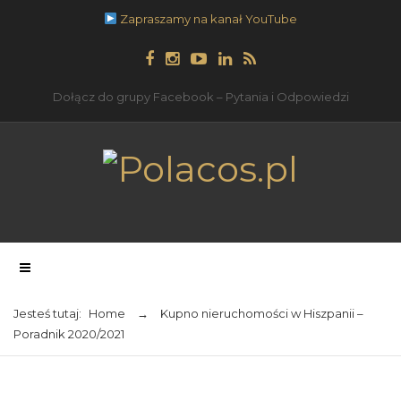
Zapraszamy na kanał YouTube
Dołącz do grupy Facebook – Pytania i Odpowiedzi
Jesteś tutaj:
Home
→
Kupno nieruchomości w Hiszpanii –
Poradnik 2020/2021