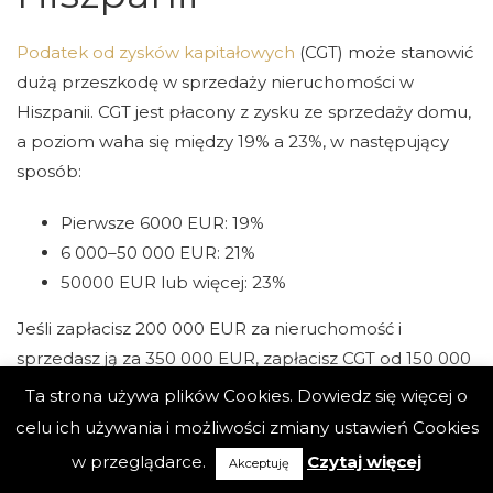
Podatek od zysków kapitałowych
(CGT) może stanowić
dużą przeszkodę w sprzedaży nieruchomości w
Hiszpanii. CGT jest płacony z zysku ze sprzedaży domu,
a poziom waha się między 19% a 23%, w następujący
sposób:
Pierwsze 6000 EUR: 19%
6 000–50 000 EUR: 21%
50000 EUR lub więcej: 23%
Jeśli zapłacisz 200 000 EUR za nieruchomość i
sprzedasz ją za 350 000 EUR, zapłacisz CGT od 150 000
EUR. Dzięki wielopoziomowemu systemowi daje to
Ta strona używa plików Cookies. Dowiedz się więcej o
łącznie 33 260 EUR.
celu ich używania i możliwości zmiany ustawień Cookies
w przeglądarce.
Czytaj więcej
Akceptuję
Możesz ubiegać się o obniżenie CGT w celu