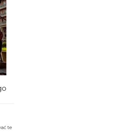
go
wać te