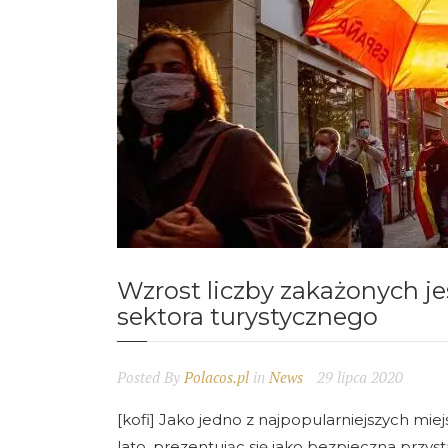
Wzrost liczby zakażonych j
sektora turystycznego
Posted By
Polacos.pl
in
News
29 lipca 2020
[kofi] Jako jedno z najpopularniejszych miej
lato, prezentując się jako bezpieczna przys