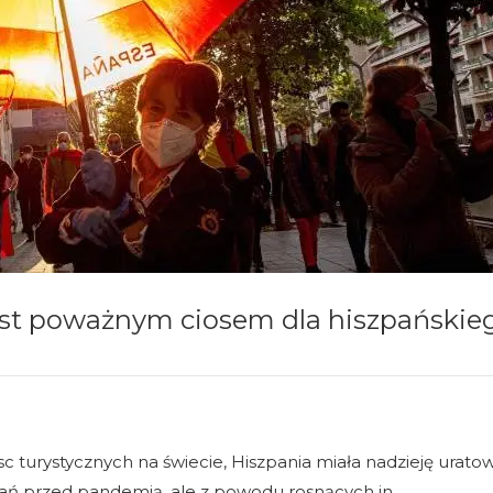
est poważnym ciosem dla hiszpańskie
sc turystycznych na świecie, Hiszpania miała nadzieję urato
tań przed pandemią, ale z powodu rosnących in...