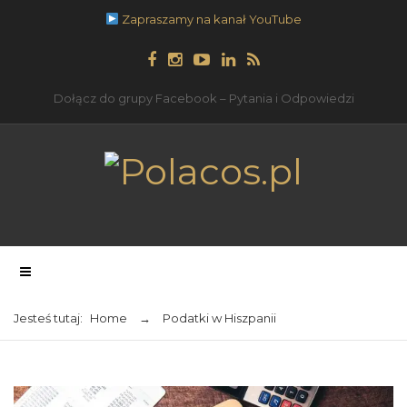
Zapraszamy na kanał YouTube
Dołącz do grupy Facebook – Pytania i Odpowiedzi
Jesteś tutaj:
Home
→
Podatki w Hiszpanii