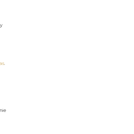
by
as
.
nie