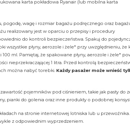
rukowana karta pokładowa Ryanair (lub mobilna karta
u, pogodę, wagę i rozmiar bagażu podręcznego oraz bagaż
 realizowany jest w oparciu o przepisy i procedury
powiednio do kontroli bezpieczeństwa. Spakuj do pojedync
ki wszystkie płyny, aerozole i żele* przy uwzględnieniu, że
100 ml. Pamiętaj, że spakowane płyny, aerozole i żele* po
ci nieprzekraczającej 1 litra. Przed kontrolą bezpieczeńst
ach można nabyć torebki.
Każdy pasażer może wnieść tyl
z zawartość pojemników pod ciśnieniem, takie jak pasty do 
my, pianki do golenia oraz inne produkty o podobnej konsyst
ładach na stronie internetowej lotniska lub u przewoźnika.
zwykle z odpowiednim wyprzedzeniem.