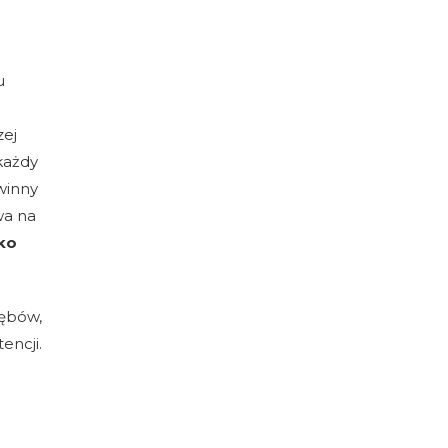
u
zej
 każdy
winny
wa na
ko
zębów,
encji.