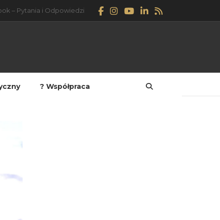
ok – Pytania i Odpowiedzi
tyczny
? Współpraca