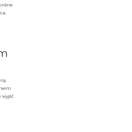
online
sca
im
iną
niem.
 wyjść