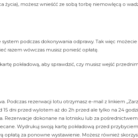
ąca życia), możesz wnieśćć ze sobą torbę niemowlęcą o wad
e system podczas dokonywania odprawy. Tak więc możecie
dzieć razem wówczas musisz ponieść opłatę.
kartę pokładową, aby sprawdzić, czy musisz wejść przednim
a. Podczas rezerwacji lotu otrzymasz e-mail z linkiem „Zar
 15 dni przed wylotem aż do 2h przed ale tylko na 24 godz
a. Rezerwacje dokonane na lotnisku lub za pośrednictwem
polecane. Wydrukuj swoją kartę pokładową przed przybycie
wą opłatą za ponowne wystawienie. Możesz również skorzys