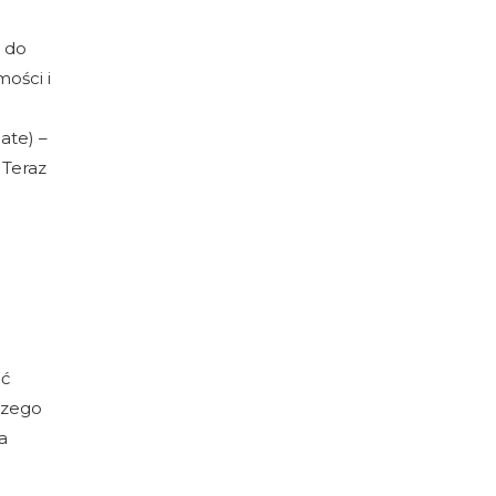
m
ą do
ości i
ate) –
 Teraz
uć
szego
a