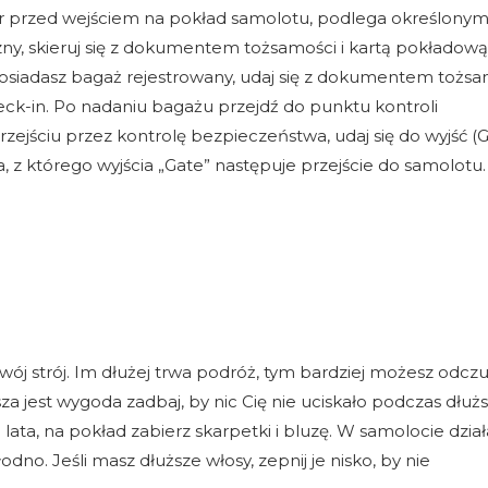
żer przed wejściem na pokład samolotu, podlega określony
ny, skieruj się z dokumentem tożsamości i kartą pokładow
posiadasz bagaż rejestrowany, udaj się z dokumentem tożsam
k-in. Po nadaniu bagażu przejdź do punktu kontroli
jściu przez kontrolę bezpieczeństwa, udaj się do wyjść (G
a, z którego wyjścia „Gate” następuje przejście do samolotu.
wój strój. Im dłużej trwa podróż, tym bardziej możesz odcz
za jest wygoda zadbaj, by nic Cię nie uciskało podczas dłuż
 lata, na pokład zabierz skarpetki i bluzę. W samolocie dział
no. Jeśli masz dłuższe włosy, zepnij je nisko, by nie