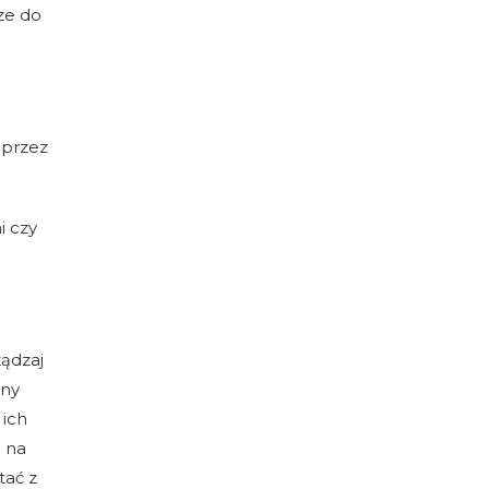
ze do
 przez
i czy
ządzaj
iny
 ich
m na
tać z