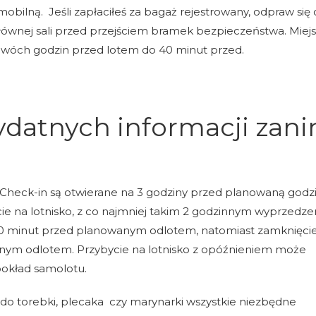
mobilną. Jeśli zapłaciłeś za bagaż rejestrowany, odpraw się 
łównej sali przed przejściem bramek bezpieczeństwa. Miej
dwóch godzin przed lotem do 40 minut przed.
ydatnych informacji zan
heck-in są otwierane na 3 godziny przed planowaną godz
ie na lotnisko, z co najmniej takim 2 godzinnym wyprzedze
0 minut przed planowanym odlotem, natomiast zamknięcie
nym odlotem. Przybycie na lotnisko z opóźnieniem może
okład samolotu.
do torebki, plecaka czy marynarki wszystkie niezbędne