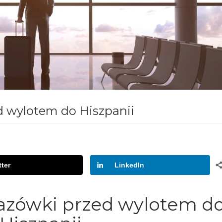
d wylotem do Hiszpanii
tter
LinkedIn
azówki przed wylotem d