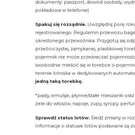
dokumenty: paszport, dowód osobisty, wyd
pokładowa w telefonie)
Spakuj się rozsądnie.
Uwzględnij porę rok
rejestrowanego. Regulamin przewozu bagażu
określonego przewoźnika. Przygotuj się od
przeźroczystej, zamykanej, plastikowej toreb
pojemnik nie może przekraczać pojemności 
swobodnie mieścić się w torebce o pojemnoś
terenie lotniska w dedykowanych automat
jedną taką torebkę.
*pasty, emulsje, płynne/stałe mieszanki ora
żele do włosów, napoje, zupy, syropy, perfu
Sprawdź status lotów.
Śledź zmiany w rozk
Informacje o statusie lotów podawane są 