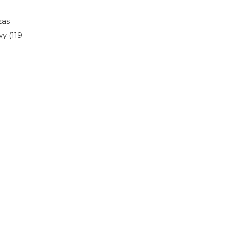
zas
y (119