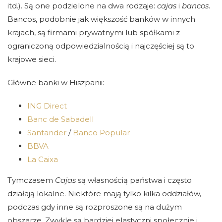
itd.). Są one podzielone na dwa rodzaje:
cajas
i
bancos
.
Bancos, podobnie jak większość banków w innych
krajach, są firmami prywatnymi lub spółkami z
ograniczoną odpowiedzialnością i najczęściej są to
krajowe sieci.
Główne banki w Hiszpanii:
ING Direct
Banc de Sabadell
Santander
/
Banco Popular
BBVA
La Caixa
Tymczasem
Cajas
są własnością państwa i często
działają lokalne. Niektóre mają tylko kilka oddziałów,
podczas gdy inne są rozproszone są na dużym
obszarze. Zwykle są bardziej elastyczni społecznie i