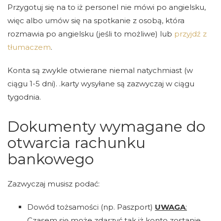
Przygotuj się na to iż personel nie mówi po angielsku,
więc albo umów się na spotkanie z osobą, która
rozmawia po angielsku (jeśli to możliwe) lub
przyjdź z
tłumaczem
.
Konta są zwykle otwierane niemal natychmiast (w
ciągu 1-5 dni). .karty wysyłane są zazwyczaj w ciągu
tygodnia.
Dokumenty wymagane do
otwarcia rachunku
bankowego
Zazwyczaj musisz podać:
Dowód tożsamości (np. Paszport)
UWAGA
:
Czasem się może zdarzyć tak iż konto zostanie