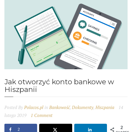
Jak otworzyć konto bankowe w
Hiszpanii
Posted By
Polacos.pl
in
Bankowość
,
Dokumenty
,
Hiszpania
14
lutego 2019
1 Comment
2
2