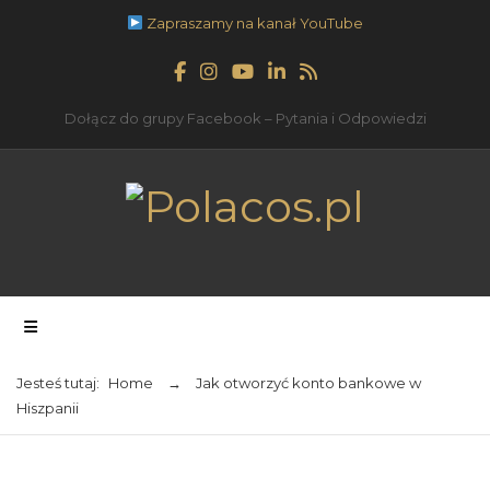
Zapraszamy na kanał YouTube
Dołącz do grupy Facebook – Pytania i Odpowiedzi
Jesteś tutaj:
Home
→
Jak otworzyć konto bankowe w
Hiszpanii