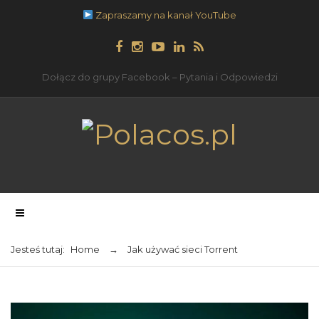
Zapraszamy na kanał YouTube
Dołącz do grupy Facebook – Pytania i Odpowiedzi
Jesteś tutaj:
Home
→
Jak używać sieci Torrent