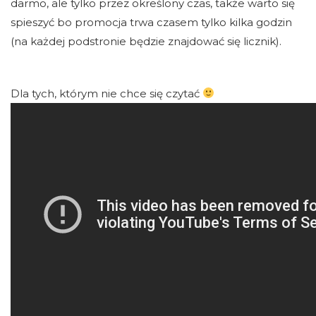
darmo, ale tylko przez określony czas, także warto się
spieszyć bo promocja trwa czasem tylko kilka godzin
(na każdej podstronie będzie znajdować się licznik).
Dla tych, którym nie chce się czytać